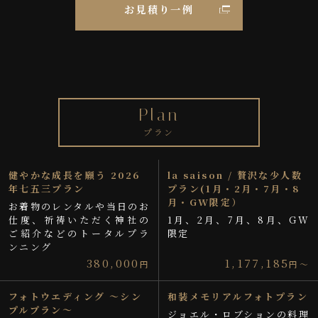
お見積り一例
Plan
プラン
健やかな成長を願う 2026
la saison / 贅沢な少人数
年七五三プラン
プラン(1月・2月・7月・8
月・GW限定）
お着物のレンタルや当日のお
仕度、祈祷いただく神社の
1月、2月、7月、8月、GW
ご紹介などのトータルプラ
限定
ンニング
380,000
1,177,185
円
円〜
フォトウエディング ～シン
和装メモリアルフォトプラン
プルプラン～
ジョエル・ロブションの料理