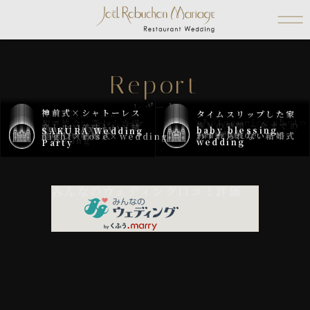
Report
レポート
神前式×シャトーレス
ROBUCHON
タイムスリップした家
晴れの日 思い出の場
luminous
extraordinary！
celebration
美味しい！結婚式
at HOME -家族の団
SPCIAL DAY
natural.
Night wedding.
Special day
Fam.
ORIGINAL
Sunshine
WALTZ
My precious
Gift！
AIノカタチ
photogenic×photo
Sympathy
和で紡ぐ、変わらぬ場
FUN!
STARt
色（イロ）彩
トラン ジョエル・ロブ
Harmony
やさしさに包まれて
WEDDING.
Dramatic
フタリノカタチ
族との時間 ～今までの
Family wedding
memories
感謝を込めて
家族と迎える結婚式
楽しい×美味しい×結
オリジナル
Family.
Original.
small luxury
所で
厳粛な和装前撮り
優しい笑顔に包まれて
欒-
baby blessing
家族との大切な時間
Family×natural.
SAKURA Wedding
母の想いを受け継いで
Memorial Photo
European
Special Moments
elegant
refined.
special
natural.
plan
June bride.
所
美味しい結婚式
わすれられない結婚式
night×rose×wedding
ション
感謝を伝えるために～
婚式
wedding
wedding
Party
みんなのウェディング口コミ評価